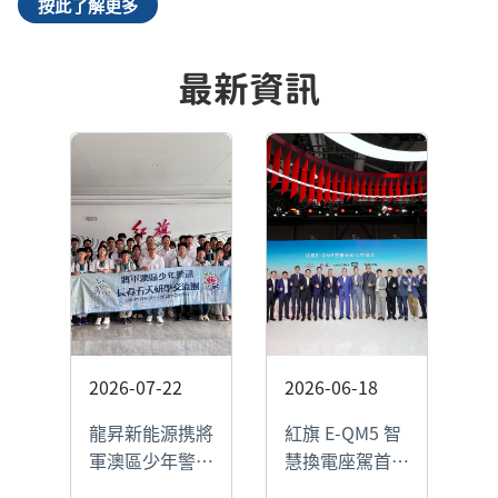
按此了解更多
最新資訊
2026-07-22
2026-06-18
2
龍昇新能源携將
紅旗 E-QM5 智
亮
軍澳區少年警訊
慧換電座駕首批
｜
研學交流團 參
交付攜手“紅旗
手