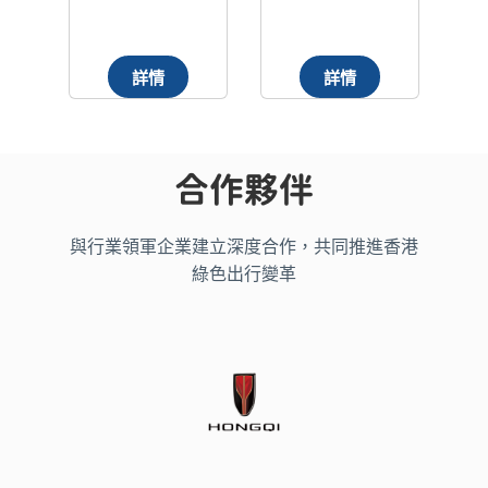
觀中國一汽紅旗
服務大使”亮相
簽
汽車工廠 認識
香港國際汽車博
動
民族汽車品牌與
覽會
議
詳情
詳情
國家頂尖造車技
術
合作夥伴
與行業領軍企業建立深度合作，共同推進香港
綠色出行變革